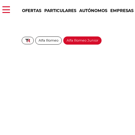
OFERTAS
PARTICULARES
AUTÓNOMOS
EMPRESAS
Alfa Romeo
Alfa Romeo Junior
ALFA ROMEO Junior I
415€/Mes
Desde:
+ IVA