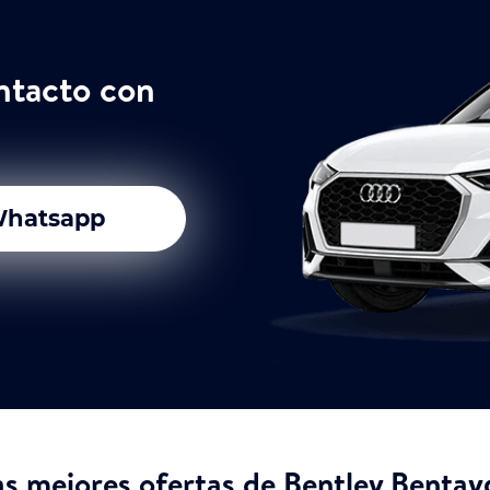
ntacto con
hatsapp
as mejores ofertas de Bentley Bentay