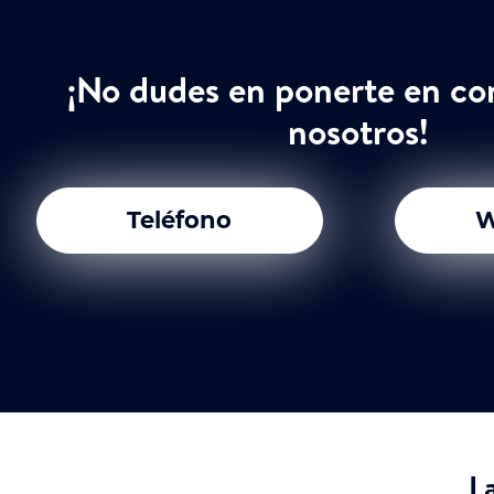
¡No dudes en ponerte en co
nosotros!
Teléfono
W
L