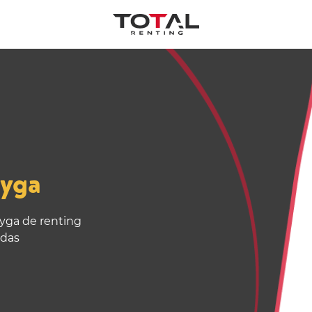
ayga
ayga de renting
adas