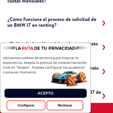
cuotas mensuales?
¿Cómo funciona el proceso de solicitud de
un BMW I7 en renting?
¿Cuál es la duración mínima de un contrato
LA
RUTA
DE TU PRIVACIDAD
de renting?
Utilizamos cookies de terceros para mejorar tu
experiencia. Acepta la política de cookies haciendo
¿Cuál es la duración máxima de un contrato
click en “Acepto“. Puedes configurar los ajustes en
cualquier momento.
de renting?
¿Tengo posibilidad de comprar el BMW I7 de
ACEPTO
renting antes de finalizar el contrato?
Configurar
Rechazar