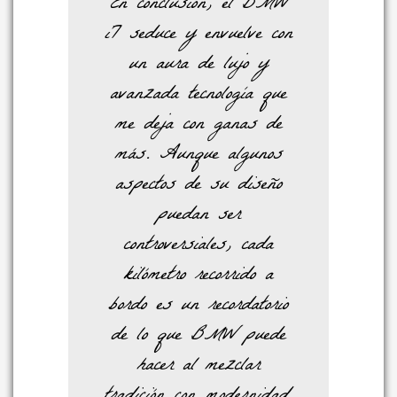
En conclusión, el BMW
i7 seduce y envuelve con
un aura de lujo y
avanzada tecnología que
me deja con ganas de
más. Aunque algunos
aspectos de su diseño
puedan ser
controversiales, cada
kilómetro recorrido a
bordo es un recordatorio
de lo que BMW puede
hacer al mezclar
tradición con modernidad.