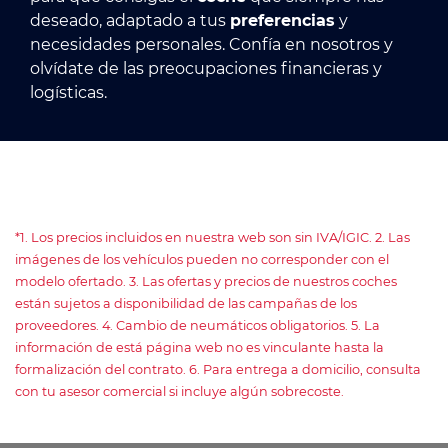
deseado, adaptado a tus
preferencias
y
necesidades personales. Confía en nosotros y
olvídate de las preocupaciones financieras y
logísticas.
*1. Los precios incluidos en nuestra web son sin IVA/IGIC. 2. Las
imágenes de los vehículos pueden no corresponder con el
modelo ofertado. 3. Las ofertas y precios de nuestros coches
están sujetos a disponibilidad de las campañas de los
proveedores. 4. Cambio de neumáticos obligatorios. 5. La
información de está página web no es vinculante hasta la
formalización del contrato. 6. Para entrega a domicilio, consulta
con tu asesor comercial si incluye algún sobrecoste.