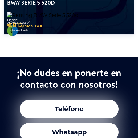
BMW SERIE 5 520D
Desde:
Híbrido diésel
€
812
/Mes+IVA
Todo incluido
¡No dudes en ponerte en
contacto con nosotros!
Teléfono
Whatsapp