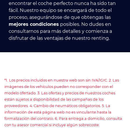
encontrar el coche perfecto nunca ha sido tan
fácil. Nuestro equipo se encargará de todo el
proceso, asegurándose de que obtengas las
mejores condiciones
posibles. No dudes en
consultarnos para más detalles y comienza a
disfrutar de las ventajas de nuestro renting.
*1. Los precios incluidos en nuestra web son sin IVA/IGIC. 2. Las
imágenes de los vehículos pueden no corresponder con el
modelo ofertado. 3. Las ofertas y precios de nuestros coches
están sujetos a disponibilidad de las campañas de los
proveedores. 4. Cambio de neumáticos obligatorios. 5. La
información de está página web no es vinculante hasta la
formalización del contrato. 6. Para entrega a domicilio, consulta
con tu asesor comercial si incluye algún sobrecoste.