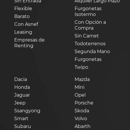
Sin Entrada
Alquiler Largo Plazo
Flexible
Furgonetas
Isotermo
Barato
Con Opción a
Con Asnef
Compra
Leasing
Sin Carnet
Empresas de
Todoterrenos
Renting
Segunda Mano
Furgonetas
Twipo
Dacia
Mazda
Honda
Mini
Jaguar
Opel
Jeep
Porsche
Ssangyong
Skoda
Smart
Volvo
Subaru
Abarth