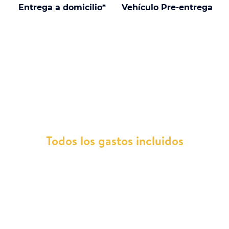
Entrega a domicilio*
Vehículo Pre-entrega
¿Por qué elegir un Byd Atto 3 con
nosotros?
Todos los gastos incluidos
En Total Renting, nos ocupamos de todos los
gastos relacionados con tu vehículo. Esto
comprende reparaciones, mantenimiento,
servicio de asistencia en carretera, impuestos,
ITV y el seguro a todo riesgo sin franquicia.
Además, incluimos el cambio de neumáticos