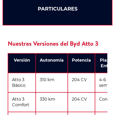
PARTICULARES
Nuestras Versiones del Byd Atto 3
Versión
Autonomía
Potencia
Plazo 
Entre
Atto 3
310 km
204 CV
4-6
Básico
semana
Atto 3
330 km
204 CV
Consult
Comfort