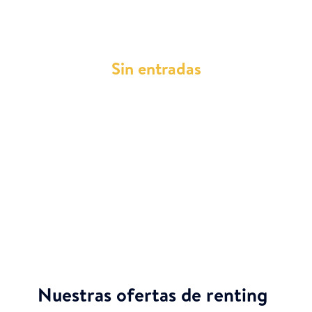
según las normativas vigentes.
Sin entradas
Con Total Renting, podrás acceder a tu Byd Atto
3 sin necesidad de realizar un desembolso
inicial. Te ofrecemos una movilidad completa,
libre de cualquier entrada y con cuotas
mensuales que incluyen todos los servicios.
Nuestras ofertas de renting