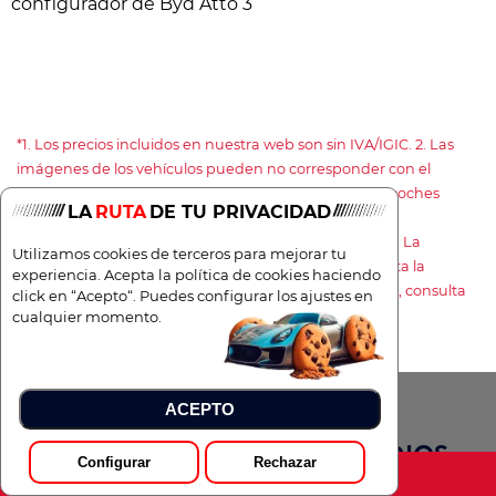
configurador de Byd Atto 3
*1. Los precios incluidos en nuestra web son sin IVA/IGIC. 2. Las
imágenes de los vehículos pueden no corresponder con el
modelo ofertado. 3. Las ofertas y precios de nuestros coches
LA
RUTA
DE TU PRIVACIDAD
están sujetos a disponibilidad de las campañas de los
proveedores. 4. Cambio de neumáticos obligatorios. 5. La
Utilizamos cookies de terceros para mejorar tu
información de está página web no es vinculante hasta la
experiencia. Acepta la política de cookies haciendo
formalización del contrato. 6. Para entrega a domicilio, consulta
click en “Acepto“. Puedes configurar los ajustes en
con tu asesor comercial si incluye algún sobrecoste.
cualquier momento.
ACEPTO
TOTAL RENTING EN LOS MEDIOS.
Configurar
Rechazar