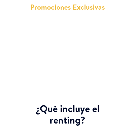
Promociones Exclusivas
Además, contamos con promociones exclusivas
que te permitirán acceder a vehículos de alta
gama a precios inigualables. Nuestro equipo de
asesores está siempre dispuesto a ayudarte a
encontrar la mejor oferta para ti.
¿Qué incluye el
renting?