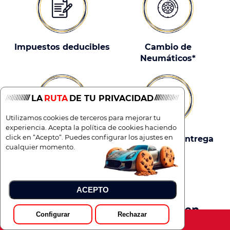
Impuestos deducibles
Cambio de
Neumáticos*
LA
RUTA
DE TU PRIVACIDAD
Utilizamos cookies de terceros para mejorar tu
experiencia. Acepta la política de cookies haciendo
click en “Acepto“. Puedes configurar los ajustes en
Entrega a domicilio*
Vehículo Pre-entrega
cualquier momento.
ACEPTO
Concesionario Hyundai en
Configurar
Rechazar
Toledo más barato de España