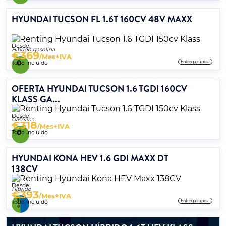
HYUNDAI TUCSON FL 1.6T 160CV 48V MAXX
Desde:
Híbrido gasolina
€
369
/Mes+IVA
Entrega rápida
Todo incluido
OFERTA HYUNDAI TUCSON 1.6 TGDI 160CV
KLASS GA...
Desde:
Gasolina
€
318
/Mes+IVA
Todo incluido
HYUNDAI KONA HEV 1.6 GDI MAXX DT
138CV
Desde:
Híbrido
€
393
/Mes+IVA
Entrega rápida
Todo incluido