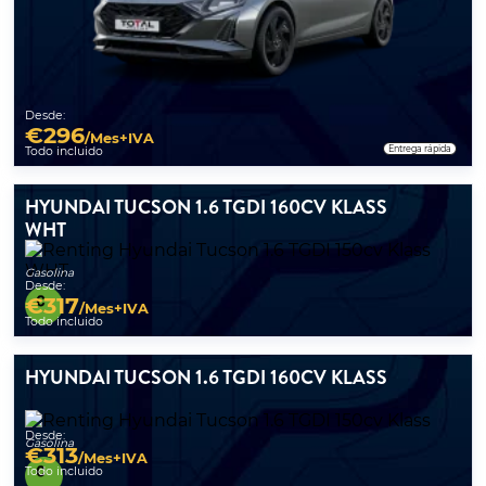
Desde:
€
296
/Mes+IVA
Entrega rápida
Todo incluido
HYUNDAI TUCSON 1.6 TGDI 160CV KLASS
WHT
Gasolina
Desde:
€
317
/Mes+IVA
Todo incluido
HYUNDAI TUCSON 1.6 TGDI 160CV KLASS
Desde:
Gasolina
€
313
/Mes+IVA
Todo incluido