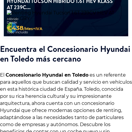
HYUNDAI TUCSON HÍBRIDO 1.6T HEV KLASS
AT 239C...
Híbrido
Desde:
€
438
/Mes+IVA
Todo incluido
Encuentra el Concesionario Hyundai
en Toledo más cercano
El
Concesionario Hyundai en Toledo
es un referente
para aquellos que buscan calidad y servicio en vehículos
en esta histórica ciudad de España. Toledo, conocida
por su rica herencia cultural y su impresionante
arquitectura, ahora cuenta con un concesionario
Hyundai que ofrece modernas opciones de renting,
adaptándose a las necesidades tanto de particulares
como de empresas y autónomos. Descubre los
beneficios de contar con un coche nuevo y sin