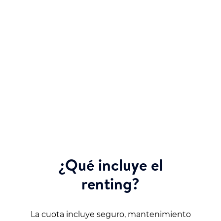
en peajes, estacionamiento gratuito en áreas
reguladas para vehículos con etiqueta Cero
Emisiones y la posibilidad de circular por carriles
BUS-VAO. Todo esto, junto con el compromiso
de calidad y atención personalizada que
caracteriza a nuestros concesionarios.
¿Qué incluye el
renting?
La cuota incluye seguro, mantenimiento