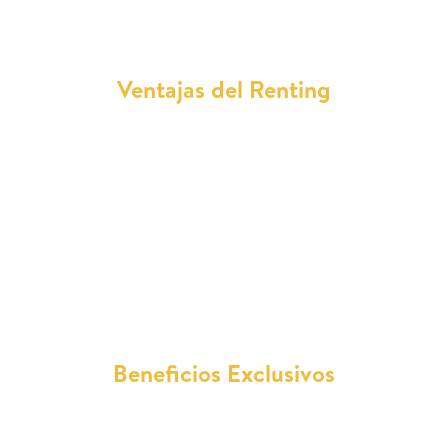
Ventajas del Renting
Con nuestro servicio de renting en Cantabria,
disfrutarás de cuotas mensuales que incluyen
todos los gastos asociados al vehículo, como
reparaciones, mantenimiento, seguro a todo
riesgo sin franquicia, impuestos y más. Además,
podrás elegir entre una amplia gama de
modelos Maserati, con opciones de entrega
rápida y flexibilidad en la duración del contrato.
Beneficios Exclusivos
Al contratar un renting con nosotros, tendrás
acceso a ventajas exclusivas como descuentos