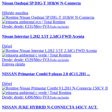
Nissan Qashqai 5P DIG-T 103kW N-Connecta
Híbrido gasolina
Desde:
desde:
€
331
/Mes+IVA
Todo incluido
Nissan Interstar L2H2 3.5T 2.3dCi FWD Acenta
Diésel
Desde:
desde:
€
539
/Mes+IVA
Todo incluido
Entrega rápida
NISSAN Primastar Combi 9 plazas 2.0 dCi L2H1 ...
Diésel
Desde:
desde:
€
496
/Mes+IVA
Todo incluido
NISSAN JUKE HYBRID N-CONNECTA 145CV AUT.