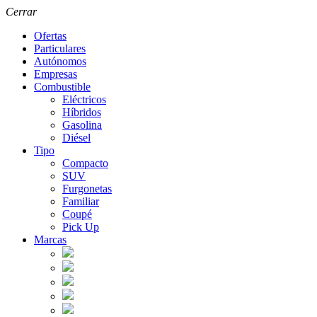
Cerrar
Ofertas
Particulares
Autónomos
Empresas
Combustible
Eléctricos
Híbridos
Gasolina
Diésel
Tipo
Compacto
SUV
Furgonetas
Familiar
Coupé
Pick Up
Marcas