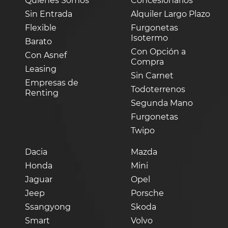
Quienes Somos
Concesionarios
Sin Entrada
Alquiler Largo Plazo
Flexible
Furgonetas
Isotermo
Barato
Con Opción a
Con Asnef
Compra
Leasing
Sin Carnet
Empresas de
Todoterrenos
Renting
Segunda Mano
Furgonetas
Twipo
Dacia
Mazda
Honda
Mini
Jaguar
Opel
Jeep
Porsche
Ssangyong
Skoda
Smart
Volvo