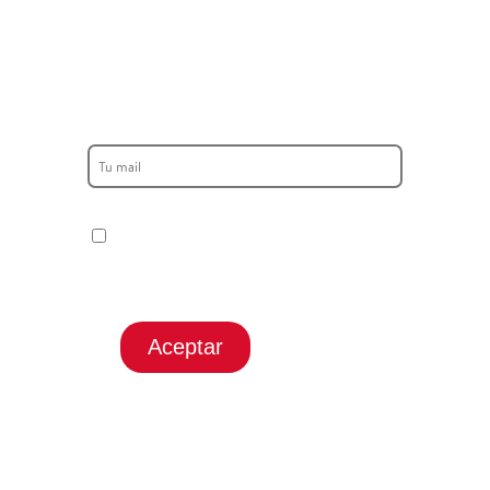
¡NO TE PIERDAS NINGUNA
DE NUESTRAS OFERTAS
SEMANALES!
He leido y acepto la Politica de
privacidad y cookies.
Aceptar