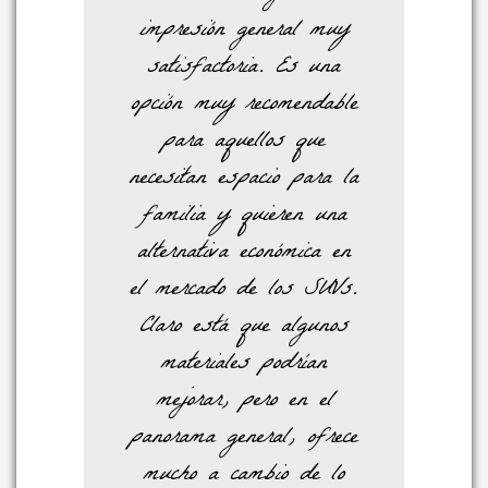
impresión general muy
satisfactoria. Es una
opción muy recomendable
para aquellos que
necesitan espacio para la
familia y quieren una
alternativa económica en
el mercado de los SUVs.
Claro está que algunos
materiales podrían
mejorar, pero en el
panorama general, ofrece
mucho a cambio de lo