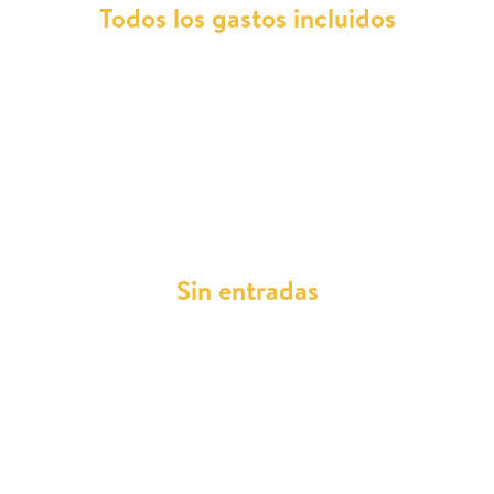
Todos los gastos incluidos
Conduce tu DFSK 580 con la tranquilidad de
tener
todos los gastos de mantenimiento,
reparaciones, seguros y asistencia en
carretera cubiertos
dentro de tu cuota
mensual. Olvídate de cargas adicionales y
disfruta de la conducción.
Sin entradas
Al elegir Total Renting, te beneficiarás de un
plan de pago asequible sin la necesidad de una
entrada, permitiéndote gestionar mejor tus
finanzas sin desembolsos iniciales.