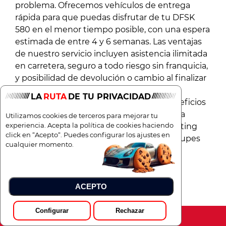
problema. Ofrecemos vehículos de entrega
rápida para que puedas disfrutar de tu DFSK
580 en el menor tiempo posible, con una espera
estimada de entre 4 y 6 semanas. Las ventajas
de nuestro servicio incluyen asistencia ilimitada
en carretera, seguro a todo riesgo sin franquicia,
y posibilidad de devolución o cambio al finalizar
el contrato. Además, para empresas y
LA
RUTA
DE TU PRIVACIDAD
autónomos, ofrecemos importantes beneficios
fiscales, y para particulares facilitamos una
Utilizamos cookies de terceros para mejorar tu
experiencia. Acepta la política de cookies haciendo
gestión sencilla y transparente. Total Renting
click en “Acepto“. Puedes configurar los ajustes en
rompe barreras para que tú solo te preocupes
cualquier momento.
de disfrutar el camino.
ACEPTO
Preguntas frecuentes
Configurar
Rechazar