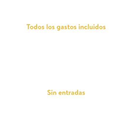
Todos los gastos incluidos
Con Total Renting, todos los gastos relacionados
con tu DS 4 están cubiertos. Esto incluye
reparaciones, mantenimientos, asistencia en
carretera, impuestos, ITV y seguro a todo riesgo
sin franquicia.
Sin entradas
No tendrás que preocuparte por grandes
desembolsos iniciales. Con Total Renting, tu DS
4 llega sin la necesidad de entradas, facilitando
la gestión de tu presupuesto y liquidez.