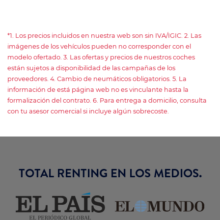
*1. Los precios incluidos en nuestra web son sin IVA/IGIC. 2. Las
imágenes de los vehículos pueden no corresponder con el
modelo ofertado. 3. Las ofertas y precios de nuestros coches
están sujetos a disponibilidad de las campañas de los
proveedores. 4. Cambio de neumáticos obligatorios. 5. La
información de está página web no es vinculante hasta la
formalización del contrato. 6. Para entrega a domicilio, consulta
con tu asesor comercial si incluye algún sobrecoste.
TOTAL RENTING EN LOS MEDIOS.