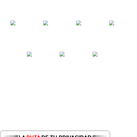
Híbrido
Manual
125cv
ECO
gasolina
5
120g/Km
5,3l/100