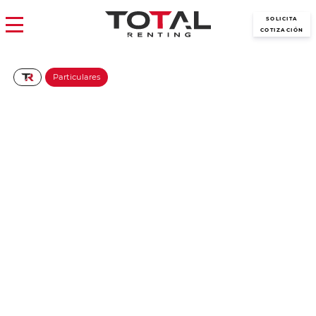
SOLICITA
COTIZACIÓN
Particulares
Ford Focus ST-Line X 1.0T
EcoBoost MHEV 125CV II
279€/Mes
Desde:
+ IVA