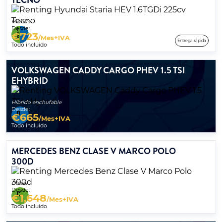
Híbrido
Desde:
€
723
/Mes+IVA
Entrega rápida
Todo incluido
VOLKSWAGEN CADDY CARGO PHEV 1.5 TSI
EHYBRID
Híbrido enchufable
Desde:
€
665
/Mes+IVA
Todo incluido
MERCEDES BENZ CLASE V MARCO POLO
300D
Diésel
Desde:
€
1,648
/Mes+IVA
Todo incluido