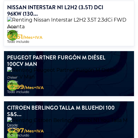
NISSAN INTERSTAR N1 L2H2 (3.5T) DCI
96KW (130...
Diésel
Desde:
€
451
/Mes+IVA
Todo incluido
PEUGEOT PARTNER FURGÓN M DIÉSEL
100CV MAN
Diésel
Desde:
€
299
/Mes+IVA
Todo incluido
CITROEN BERLINGO TALLA M BLUEHDI 100
S&S...
Desde:
Diésel
€
297
/Mes+IVA
Todo incluido