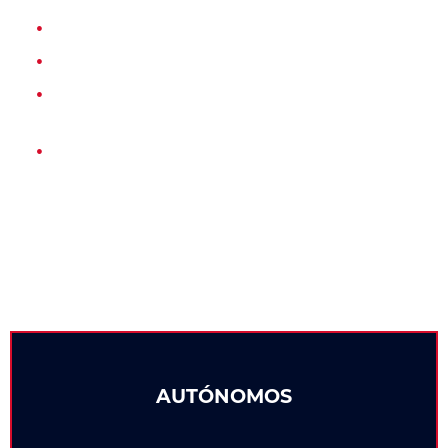
Documento de identificación Nacional (DNI).
Última nómina.
Recibo bancario donde conste el IBAN y el
titular.
Declaración de impuesto actualizada.
AUTÓNOMOS