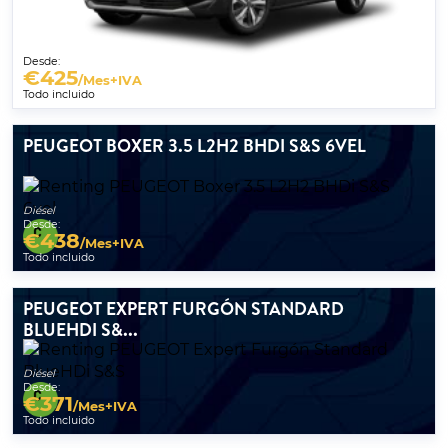
Desde:
€
425
/Mes+IVA
Todo incluido
PEUGEOT BOXER 3.5 L2H2 BHDI S&S 6VEL
Diésel
Desde:
€
438
/Mes+IVA
Todo incluido
PEUGEOT EXPERT FURGÓN STANDARD
BLUEHDI S&...
Diésel
Desde:
€
371
/Mes+IVA
Todo incluido