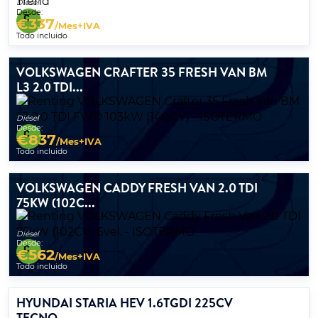
Diésel
Desde:
€
337
/Mes+IVA
Todo incluido
VOLKSWAGEN CRAFTER 35 FRESH VAN BM
L3 2.0 TDI...
Diésel
Desde:
€
837
/Mes+IVA
Todo incluido
VOLKSWAGEN CADDY FRESH VAN 2.0 TDI
75KW (102C...
Diésel
Desde:
€
562
/Mes+IVA
Todo incluido
HYUNDAI STARIA HEV 1.6TGDI 225CV
TECNO