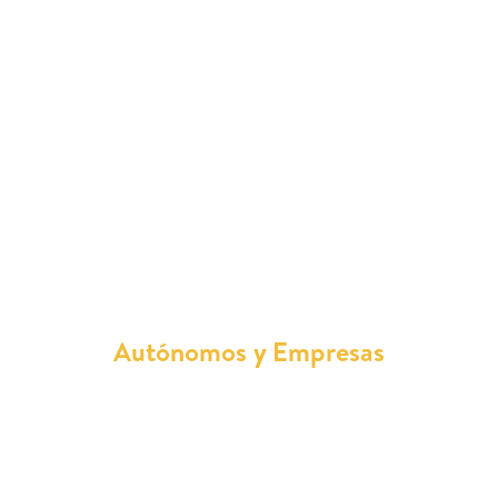
¿Quién puede contratar una
Furgoneta Por Meses de Renting?
Autónomos y Empresas
Para autónomos y empresas, el renting de
furgonetas implica cumplir con una serie de
requisitos. Entre ellos se destacan: