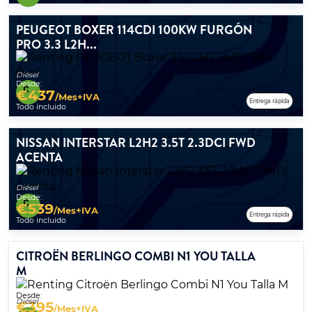
PEUGEOT BOXER 114CDI 100KW FURGÓN
PRO 3.3 L2H...
Diésel
Desde:
€
437
/Mes+IVA
Entrega rápida
Todo incluido
NISSAN INTERSTAR L2H2 3.5T 2.3DCI FWD
ACENTA
Diésel
Desde:
€
539
/Mes+IVA
Entrega rápida
Todo incluido
CITROËN BERLINGO COMBI N1 YOU TALLA
M
Desde:
Diésel
€
395
/Mes+IVA