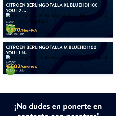
CITROEN BERLINGO TALLA XL BLUEHDI 100
YOU L2 ...
Diésel
Desde:
€
570
/Mes+IVA
Todo incluido
CITROEN BERLINGO TALLA M BLUEHDI 100
YOU L1 N...
Desde:
Diésel
€
602
/Mes+IVA
Todo incluido
¡No dudes en ponerte en
contacto con nosotros!