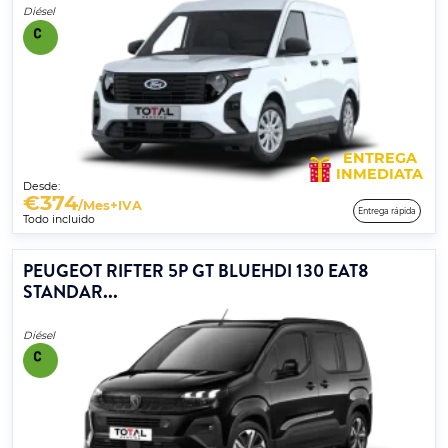
Diésel
ENTREGA
INMEDIATA
Desde:
€
374
/Mes+IVA
Entrega rápida
Todo incluido
PEUGEOT RIFTER 5P GT BLUEHDI 130 EAT8
STANDAR...
Diésel