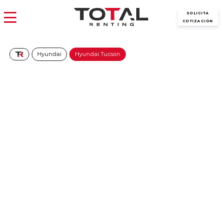
SOLICITA
COTIZACIÓN
Hyundai
Hyundai Tucson
Hyundai Tucson FL 1.6T
215CV HEV AT Klass
(Particular/Autónomo)