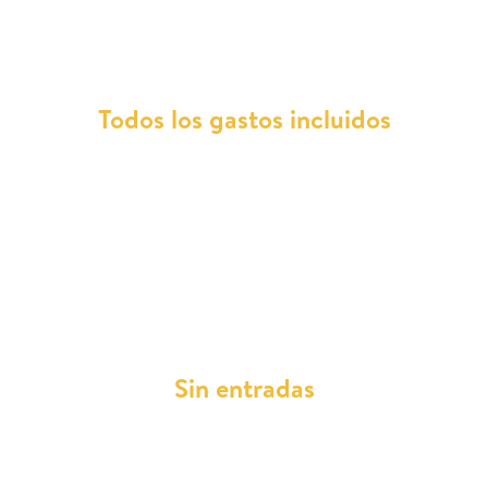
con nosotros?
Todos los gastos incluidos
Disfruta de tu Hyundai Kona sin preocupaciones
adicionales. Con Total Renting, todos los gastos
de reparaciones, mantenimientos, asistencia en
carretera, impuestos, ITV y seguro a todo riesgo
sin franquicia están cubiertos en tu cuota
mensual.
Sin entradas
Olvídate de desembolsos iniciales. Con Total
Renting eliges tu Hyundai Kona y te subes a él