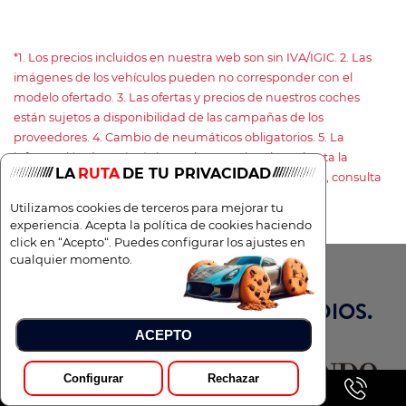
*1. Los precios incluidos en nuestra web son sin IVA/IGIC. 2. Las
imágenes de los vehículos pueden no corresponder con el
modelo ofertado. 3. Las ofertas y precios de nuestros coches
están sujetos a disponibilidad de las campañas de los
proveedores. 4. Cambio de neumáticos obligatorios. 5. La
información de está página web no es vinculante hasta la
LA
RUTA
DE TU PRIVACIDAD
formalización del contrato. 6. Para entrega a domicilio, consulta
con tu asesor comercial si incluye algún sobrecoste.
Utilizamos cookies de terceros para mejorar tu
experiencia. Acepta la política de cookies haciendo
click en “Acepto“. Puedes configurar los ajustes en
cualquier momento.
TOTAL RENTING EN LOS MEDIOS.
ACEPTO
Configurar
Rechazar
Pedir Presupuesto