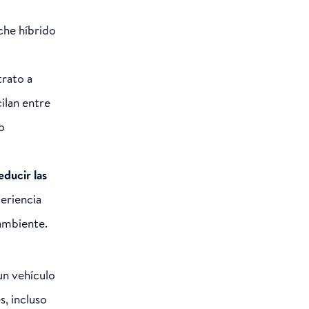
che híbrido
trato a
ilan entre
o
educir las
eriencia
ambiente.
un vehículo
s, incluso