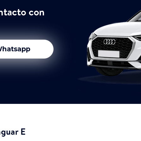
ntacto con
hatsapp
aguar E