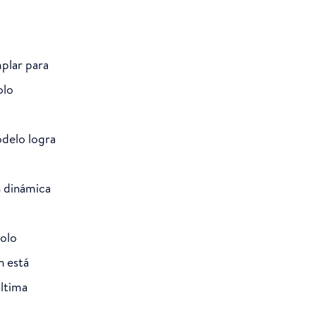
plar para
olo
odelo logra
 dinámica
olo
n está
última