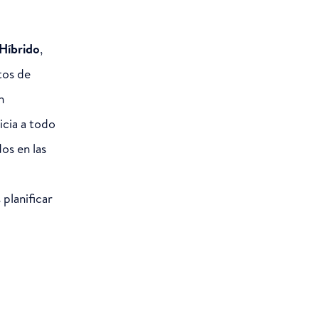
 Híbrido
,
tos de
n
icia a todo
os en las
planificar