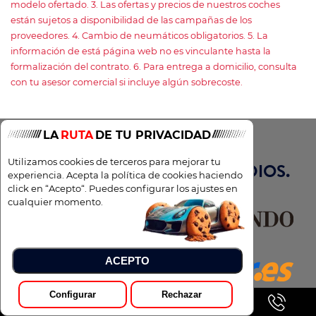
modelo ofertado. 3. Las ofertas y precios de nuestros coches
están sujetos a disponibilidad de las campañas de los
proveedores. 4. Cambio de neumáticos obligatorios. 5. La
información de está página web no es vinculante hasta la
formalización del contrato. 6. Para entrega a domicilio, consulta
con tu asesor comercial si incluye algún sobrecoste.
LA
RUTA
DE TU PRIVACIDAD
Utilizamos cookies de terceros para mejorar tu
TOTAL RENTING EN LOS MEDIOS.
experiencia. Acepta la política de cookies haciendo
click en “Acepto“. Puedes configurar los ajustes en
cualquier momento.
ACEPTO
Configurar
Rechazar
Pedir Presupuesto