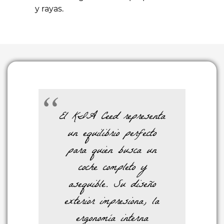
y rayas.
El
KIA Ceed
representa
un equilibrio perfecto
para quien busca un
coche completo y
asequible. Su diseño
exterior impresiona, la
ergonomía interna