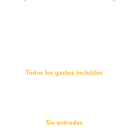
¿Por qué elegir un KIA Ceed con
nosotros?
Todos los gastos incluidos
Desde el mantenimiento hasta la ITV, y el
seguro sin franquicia a todo riesgo, todo está
incluido en tu cuota mensual.
Sin entradas