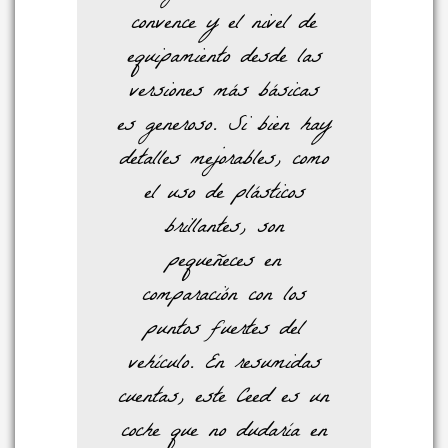
convence y el nivel de
equipamiento desde las
versiones más básicas
es generoso. Si bien hay
detalles mejorables, como
el uso de plásticos
brillantes, son
pequeñeces en
comparación con los
puntos fuertes del
vehículo. En resumidas
cuentas, este Ceed es un
coche que no dudaría en