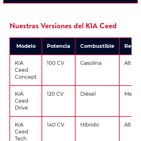
Nuestras Versiones del KIA Ceed
Modelo
Potencia
Combustible
Renta
KIA
100 CV
Gasolina
Alta
Ceed
Concept
KIA
120 CV
Diésel
Media
Ceed
Drive
KIA
140 CV
Híbrido
Alta
Ceed
Tech