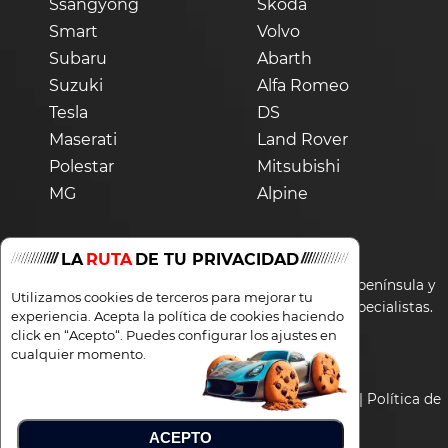
Ssangyong
Skoda
Smart
Volvo
Subaru
Abarth
Suzuki
Alfa Romeo
Tesla
DS
Maserati
Land Rover
Polestar
Mitsubishi
MG
Alpine
LA
RUTA
DE TU PRIVACIDAD
Los precios de la web son solamente válidos para península y
Utilizamos cookies de terceros para mejorar tu
Baleares. Para Canarias consultar con nuestros especialistas.
experiencia. Acepta la política de cookies haciendo
click en “Acepto“. Puedes configurar los ajustes en
cualquier momento.
© 2020 - 2026 Total Renting
Colaboraciones y Empleo
|
Aviso legal y Privacidad
|
Política de
cookies
|
Términos
ACEPTO