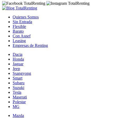
Quienes Somos
Sin Entrada
Flexible
Barato
Con Asnef
Leasing
Empresas de Renting
Dacia
Honda
Jaguar
Jeep
Ssangyong
Smart
Subaru
Suzuki
Tesla
Maserati
Polestar
MG
Mazda