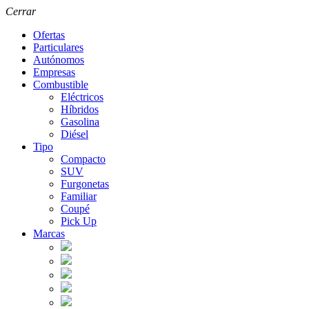
Cerrar
Ofertas
Particulares
Autónomos
Empresas
Combustible
Eléctricos
Híbridos
Gasolina
Diésel
Tipo
Compacto
SUV
Furgonetas
Familiar
Coupé
Pick Up
Marcas