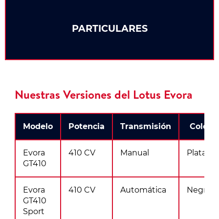
PARTICULARES
Nuestras Versiones del Lotus Evora
Modelo
Potencia
Transmisión
Color
Evora
410 CV
Manual
Plata
GT410
Evora
410 CV
Automática
Negro
GT410
Sport