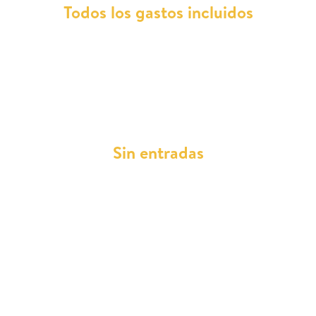
Todos los gastos incluidos
Con Total Renting, cada cuota mensual cubre
todos los gastos del vehículo, para que disfrutes
de tu Lotus Evora sin sorpresas ni costes
ocultos.
Sin entradas
Olvídate de desembolsos iniciales. Nuestro
renting permite conducir un Lotus Evora desde
el primer día, con la tranquilidad de pagos
predecibles y sin gastar de más.