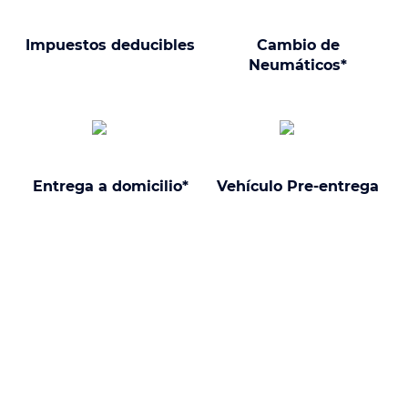
Impuestos deducibles
Cambio de
Neumáticos*
Entrega a domicilio*
Vehículo Pre-entrega
¿Por qué elegir un Lotus Evora con
nosotros?