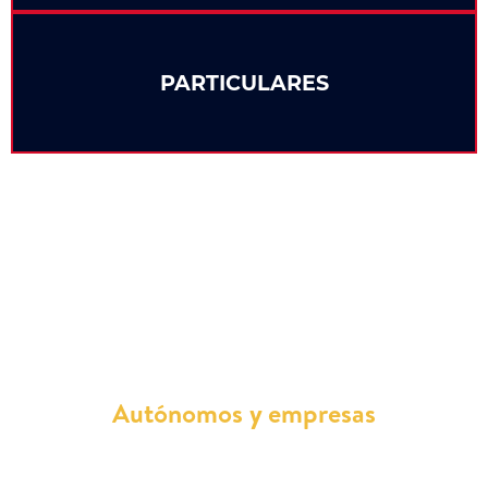
PARTICULARES
¿Quién puede conducir un Maxus
Eléctrico de renting?
Autónomos y empresas
Para acceder al renting, los
autónomos
deben