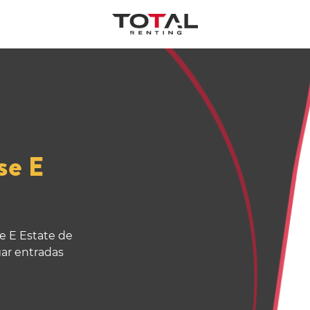
se E
e E Estate de
gar entradas