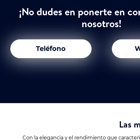
¡No dudes en ponerte en co
nosotros!
Teléfono
W
Las m
Con la elegancia y el rendimiento que caracter