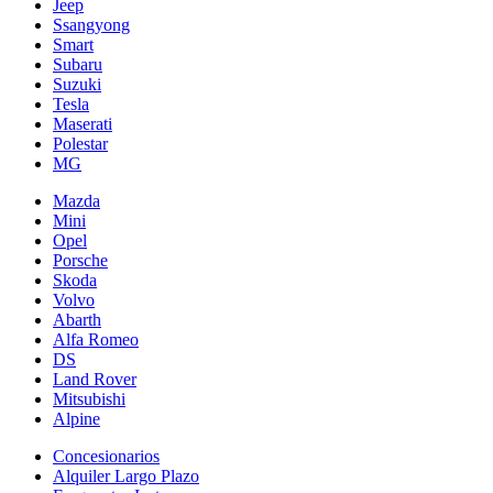
Jeep
Ssangyong
Smart
Subaru
Suzuki
Tesla
Maserati
Polestar
MG
Mazda
Mini
Opel
Porsche
Skoda
Volvo
Abarth
Alfa Romeo
DS
Land Rover
Mitsubishi
Alpine
Concesionarios
Alquiler Largo Plazo