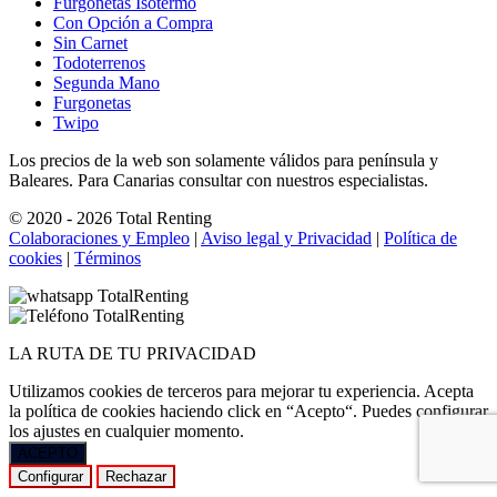
Furgonetas Isotermo
Con Opción a Compra
Sin Carnet
Todoterrenos
Segunda Mano
Furgonetas
Twipo
Los precios de la web son solamente válidos para península y
Baleares. Para Canarias consultar con nuestros especialistas.
© 2020 - 2026 Total Renting
Colaboraciones y Empleo
|
Aviso legal y Privacidad
|
Política de
cookies
|
Términos
LA
RUTA
DE TU PRIVACIDAD
Utilizamos cookies de terceros para mejorar tu experiencia. Acepta
la política de cookies haciendo click en “Acepto“. Puedes configurar
los ajustes en cualquier momento.
ACEPTO
Configurar
Rechazar