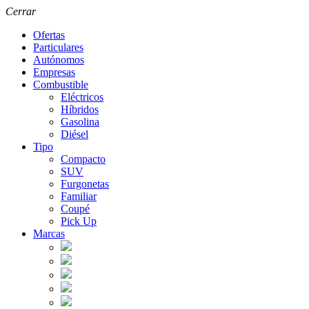
Cerrar
Ofertas
Particulares
Autónomos
Empresas
Combustible
Eléctricos
Híbridos
Gasolina
Diésel
Tipo
Compacto
SUV
Furgonetas
Familiar
Coupé
Pick Up
Marcas