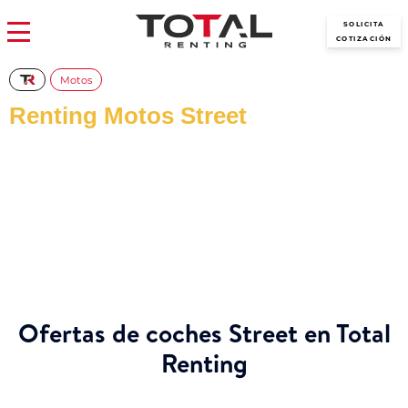
SOLICITA
COTIZACIÓN
Motos
Renting Motos Street
Disfruta del renting de Street sin entrada y con todo incluido.
Conduce con libertad, sin preocuparte por seguros,
mantenimiento o gastos extra. Ideal para quienes buscan
comodidad, estilo y una cuota fija mensual. Empieza a rodar hoy
con todo resuelto en una sola tarifa, sin complicaciones.
Ofertas de coches Street en Total
Renting