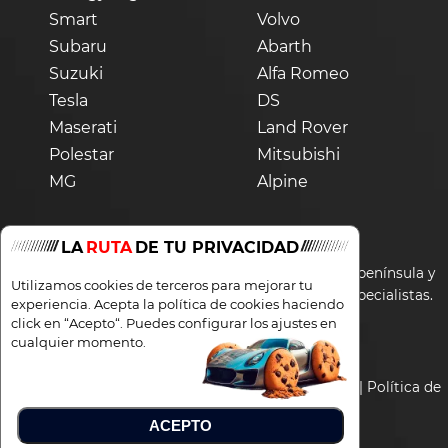
Smart
Volvo
Subaru
Abarth
Suzuki
Alfa Romeo
Tesla
DS
Maserati
Land Rover
Polestar
Mitsubishi
MG
Alpine
LA
RUTA
DE TU PRIVACIDAD
Los precios de la web son solamente válidos para península y
Utilizamos cookies de terceros para mejorar tu
Baleares. Para Canarias consultar con nuestros especialistas.
experiencia. Acepta la política de cookies haciendo
click en “Acepto“. Puedes configurar los ajustes en
cualquier momento.
© 2020 - 2026 Total Renting
Colaboraciones y Empleo
|
Aviso legal y Privacidad
|
Política de
cookies
|
Términos
ACEPTO