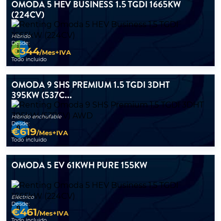
OMODA 5 HEV BUSINESS 1.5 TGDI 1665KW
(224CV)
Híbrido
Desde:
€
344
/Mes+IVA
Todo incluido
OMODA 9 SHS PREMIUM 1.5 TGDI 3DHT
395KW (537C...
Híbrido enchufable
Desde:
€
619
/Mes+IVA
Todo incluido
OMODA 5 EV 61KWH PURE 155KW
Eléctrico
Desde:
€
461
/Mes+IVA
Todo incluido