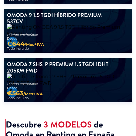
OMODA 9 1.5 TGDI HÍBRIDO PREMIUM
537CV
Híbrido enchufable
Desde:
€
644
/Mes+IVA
Todo incluido
OMODA 7 SHS-P PREMIUM 1.5 TGDI 1DHT
205KW FWD
Híbrido enchufable
Desde:
€
563
/Mes+IVA
Todo incluido
Descubre
3 MODELOS
de
Omoda en Renting en España