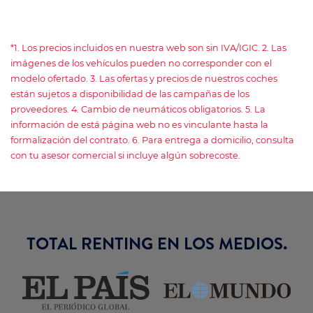
*1. Los precios incluidos en nuestra web son sin IVA/IGIC. 2. Las
imágenes de los vehículos pueden no corresponder con el
modelo ofertado. 3. Las ofertas y precios de nuestros coches
están sujetos a disponibilidad de las campañas de los
proveedores. 4. Cambio de neumáticos obligatorios. 5. La
información de está página web no es vinculante hasta la
formalización del contrato. 6. Para entrega a domicilio, consulta
con tu asesor comercial si incluye algún sobrecoste.
TOTAL RENTING EN LOS MEDIOS.