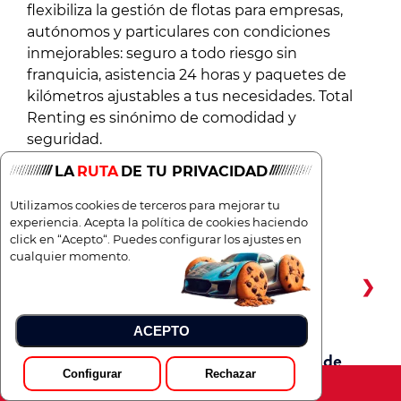
flexibiliza la gestión de flotas para empresas,
autónomos y particulares con condiciones
inmejorables: seguro a todo riesgo sin
franquicia, asistencia 24 horas y paquetes de
kilómetros ajustables a tus necesidades. Total
Renting es sinónimo de comodidad y
seguridad.
LA
RUTA
DE TU PRIVACIDAD
Utilizamos cookies de terceros para mejorar tu
Preguntas frecuentes
experiencia. Acepta la política de cookies haciendo
click en “Acepto“. Puedes configurar los ajustes en
cualquier momento.
¿Qué ventajas tiene el renting del Opel
Vivaro-E con respecto a la compra?
ACEPTO
¿Cómo funciona el proceso de solicitud de
Configurar
Rechazar
un Opel Vivaro-E en renting?