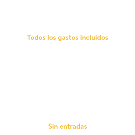
con nosotros?
Todos los gastos incluidos
Con Total Renting, todos los gastos relacionados
con tu Opel Vivaro-E están cubiertos. Esto
incluye reparaciones, mantenimientos,
asistencia en carretera, impuestos, ITV y seguro
a todo riesgo sin franquicia. Además, también te
proporcionamos el cambio de neumáticos
obligatorios. Todo ello englobado en una
cómoda cuota mensual.
Sin entradas