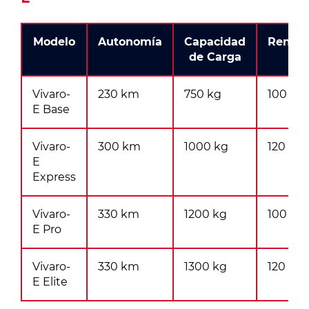
Modelo
Autonomía
Capacidad
Rendim
de Carga
Vivaro-
230 km
750 kg
100 kW
E Base
Vivaro-
300 km
1000 kg
120 kW
E
Express
Vivaro-
330 km
1200 kg
100 kW
E Pro
Vivaro-
330 km
1300 kg
120 kW
E Elite