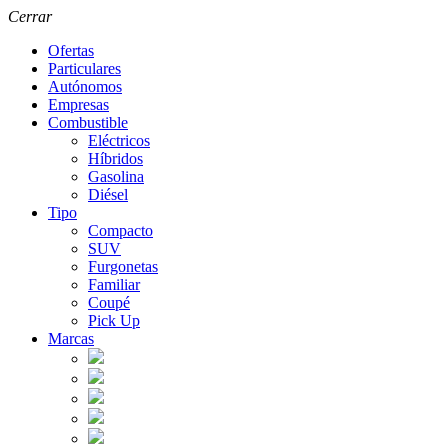
Cerrar
Ofertas
Particulares
Autónomos
Empresas
Combustible
Eléctricos
Híbridos
Gasolina
Diésel
Tipo
Compacto
SUV
Furgonetas
Familiar
Coupé
Pick Up
Marcas