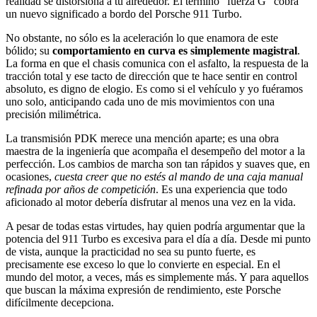
realidad se distorsiona a tu alrededor. El término "fuerza G" cobra
un nuevo significado a bordo del Porsche 911 Turbo.
No obstante, no sólo es la aceleración lo que enamora de este
bólido; su
comportamiento en curva es simplemente magistral
.
La forma en que el chasis comunica con el asfalto, la respuesta de la
tracción total y ese tacto de dirección que te hace sentir en control
absoluto, es digno de elogio. Es como si el vehículo y yo fuéramos
uno solo, anticipando cada uno de mis movimientos con una
precisión milimétrica.
La transmisión PDK merece una mención aparte; es una obra
maestra de la ingeniería que acompaña el desempeño del motor a la
perfección. Los cambios de marcha son tan rápidos y suaves que, en
ocasiones,
cuesta creer que no estés al mando de una caja manual
refinada por años de competición
. Es una experiencia que todo
aficionado al motor debería disfrutar al menos una vez en la vida.
A pesar de todas estas virtudes, hay quien podría argumentar que la
potencia del 911 Turbo es excesiva para el día a día. Desde mi punto
de vista, aunque la practicidad no sea su punto fuerte, es
precisamente ese exceso lo que lo convierte en especial. En el
mundo del motor, a veces, más es simplemente más. Y para aquellos
que buscan la máxima expresión de rendimiento, este Porsche
difícilmente decepciona.