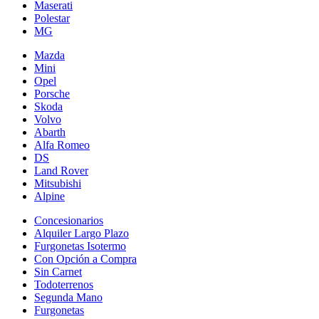
Maserati
Polestar
MG
Mazda
Mini
Opel
Porsche
Skoda
Volvo
Abarth
Alfa Romeo
DS
Land Rover
Mitsubishi
Alpine
Concesionarios
Alquiler Largo Plazo
Furgonetas Isotermo
Con Opción a Compra
Sin Carnet
Todoterrenos
Segunda Mano
Furgonetas