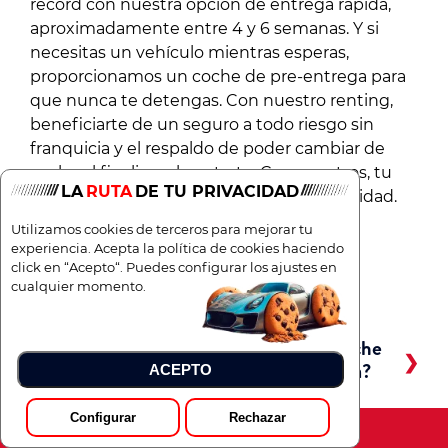
récord con nuestra opción de entrega rápida,
aproximadamente entre 4 y 6 semanas. Y si
necesitas un vehículo mientras esperas,
proporcionamos un coche de pre-entrega para
que nunca te detengas. Con nuestro renting,
beneficiarte de un seguro a todo riesgo sin
franquicia y el respaldo de poder cambiar de
coche al finalizar el contrato. Con nosotros, tu
LA
RUTA
DE TU PRIVACIDAD
satisfacción y movilidad son nuestra prioridad.
Utilizamos cookies de terceros para mejorar tu
experiencia. Acepta la política de cookies haciendo
click en “Acepto“. Puedes configurar los ajustes en
Preguntas frecuentes
cualquier momento.
¿Qué ventajas tiene el renting del Porsche
Panamera GTS con respecto a la compra?
ACEPTO
Configurar
Rechazar