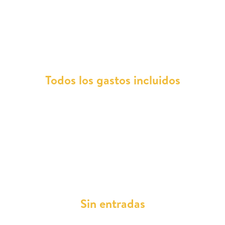
¿Por qué elegir un Porsche
Panamera GTS con nosotros?
Todos los gastos incluidos
Con Total Renting, la palabra "preocupación" se
elimina de tu vocabulario automovilístico.
Todos
los gastos de reparaciones, mantenimientos,
asistencia en carretera, impuestos, ITV
y
mucho más, están incluidos en tu cuota
mensual.
Sin entradas