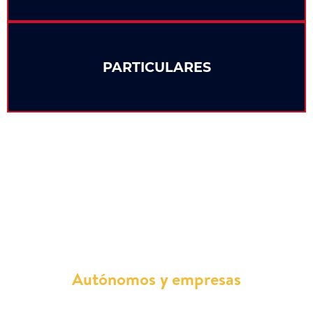
PARTICULARES
¿Quién puede conducir un Megane
Eléctrico de renting?
Autónomos y empresas
Tanto autónomos como empresas pueden