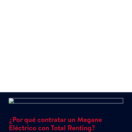
económica
y contar con un contrato de trabajo.
No pertenecer a un registro de morosidad
(Asnef) es otro requisito importante. Al
proporcionar toda la documentación requerida,
podrás disfrutar de todos los beneficios de
conducir un vehículo eléctrico sin
complicaciones y con todas las garantías.
¿Por qué contratar un Megane
Eléctrico con Total Renting?