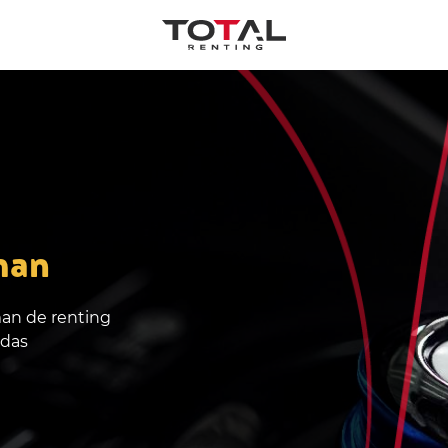
man
man de renting
adas