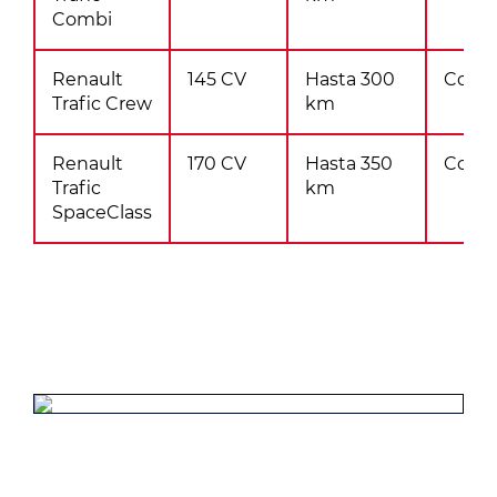
Combi
Renault
145 CV
Hasta 300
Consu
Trafic Crew
km
Renault
170 CV
Hasta 350
Consu
Trafic
km
SpaceClass