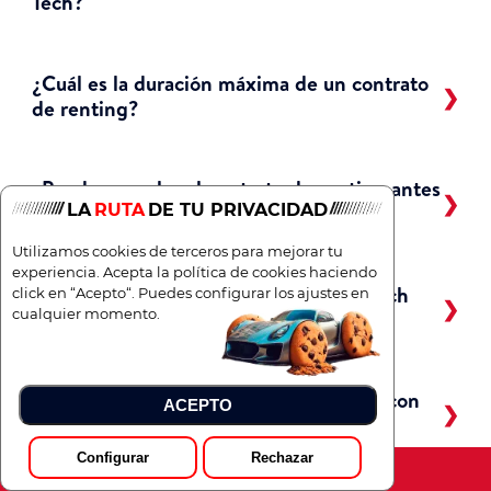
Tech?
¿Cuál es la duración máxima de un contrato
de renting?
¿Puedo cancelar el contrato de renting antes
LA
RUTA
DE TU PRIVACIDAD
de tiempo?
Utilizamos cookies de terceros para mejorar tu
experiencia. Acepta la política de cookies haciendo
¿Puedo contratar un Renault Trafic E Tech
click en “Acepto“. Puedes configurar los ajustes en
cualquier momento.
estando en ASNEF?
¿Qué pasa si me excedo de kilómetros con
ACEPTO
el Renault Trafic E Tech de renting?
Configurar
Rechazar