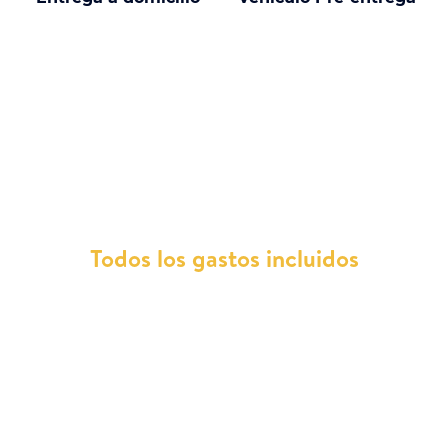
¿Por qué elegir un Renault Trafic E
Tech con nosotros?
Todos los gastos incluidos
Con Total Renting, todos los servicios están
contemplados dentro de las cuotas mensuales,
lo que significa que los gastos de reparaciones,
mantenimientos, asistencia en carretera,
impuestos, ITV y seguro viene sin costes
adicionales. Además, nos encargamos de los