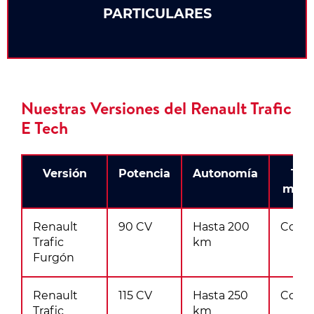
PARTICULARES
Nuestras Versiones del Renault Trafic
E Tech
Versión
Potencia
Autonomía
Tari
mens
Renault
90 CV
Hasta 200
Consu
Trafic
km
Furgón
Renault
115 CV
Hasta 250
Consu
Trafic
km