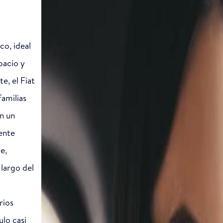
co, ideal
pacio y
e, el Fiat
familias
n un
ente
e,
 largo del
rios
ulo casi