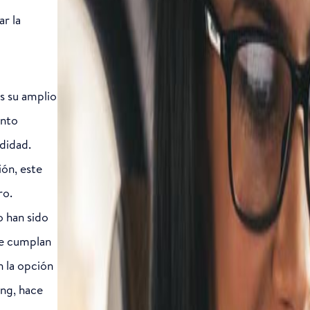
ar la
s su amplio
anto
didad.
ón, este
ro.
o han sido
ue cumplan
n la opción
ing, hace