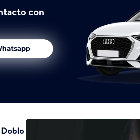
ntacto con
hatsapp
t Doblo