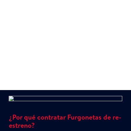
los particulares pueden disfrutar de un vehículo
sin preocuparse por el mantenimiento o el
seguro. Además, con la opción de devolver,
refinanciar o cambiar el coche al finalizar el
contrato, representa una opción sin
complicaciones para quienes quieren movilidad
sin ataduras.
¿Por qué contratar Furgonetas de re-
estreno?