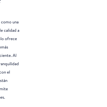
?
a como una
e calidad a
olo ofrece
demás
ciente. Al
ranquilidad
con el
stán
rmite
es.