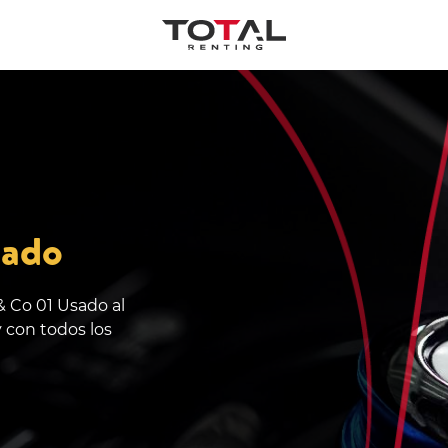
sado
& Co 01 Usado al
 con todos los