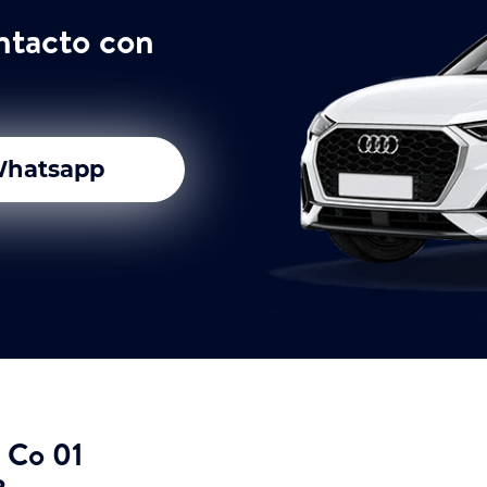
ntacto con
hatsapp
k Co 01