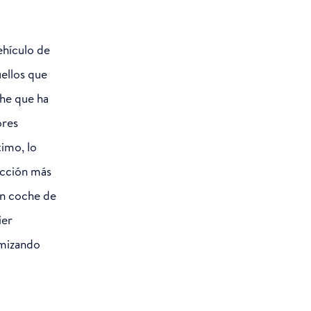
ehículo de
ellos que
che que ha
ores
timo, lo
ucción más
un coche de
ier
imizando