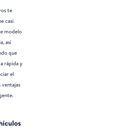
vos te
he casi
ste modelo
a, así
ando que
a rápida y
ciar el
s ventajas
gente.
hículos