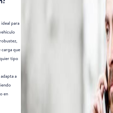
n?
 ideal para
vehículo
robustez,
e carga que
quier tipo
 adapta a
ciendo
mo en