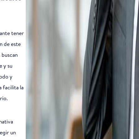
tante tener
n de este
s buscan
e y su
odo y
facilita la
rio.
nativa
egir un