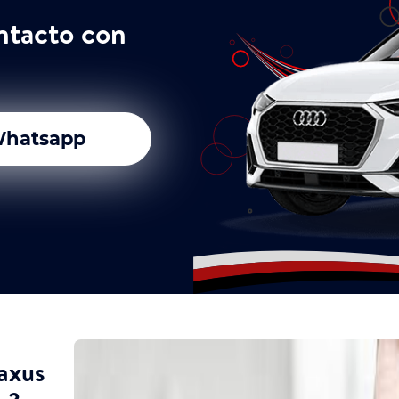
ntacto con
hatsapp
axus