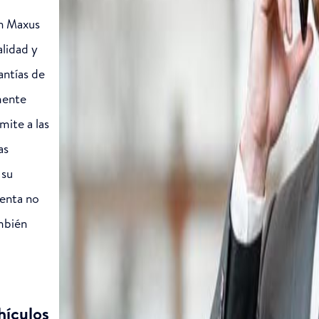
un Maxus
alidad y
antías de
mente
ite a las
as
 su
senta no
mbién
hículos