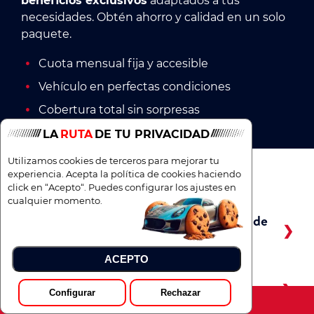
beneficios exclusivos
adaptados a tus
necesidades. Obtén ahorro y calidad en un solo
paquete.
Cuota mensual fija y accesible
Vehículo en perfectas condiciones
Cobertura total sin sorpresas
LA
RUTA
DE TU PRIVACIDAD
Utilizamos cookies de terceros para mejorar tu
Preguntas frecuentes
experiencia. Acepta la política de cookies haciendo
click en “Acepto“. Puedes configurar los ajustes en
cualquier momento.
¿Cómo funciona el proceso de solicitud de
Mg Zs en renting de ocasión?
ACEPTO
¿Qué incluye el renting de Mg Zs de
ocasión?
Configurar
Rechazar