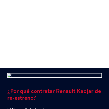
mantener el coche sea sencillo y sin sorpresas
desagradables. Los beneficios de movilidad
adicionales, como descuentos en peajes y libre
circulación en zonas de bajas emisiones, son un
atractivo más para quienes eligen este servicio
de movilidad.
¿Por qué contratar Renault Kadjar de
re-estreno?