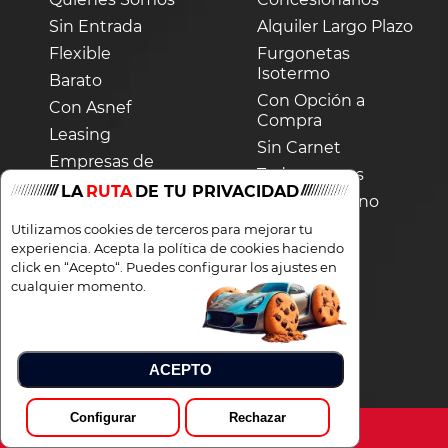
Sin Entrada
Alquiler Largo Plazo
Flexible
Furgonetas
Isotermo
Barato
Con Opción a
Con Asnef
Compra
Leasing
Sin Carnet
Empresas de
Todoterrenos
Renting
LA
RUTA
DE TU PRIVACIDAD
Segunda Mano
Furgonetas
Utilizamos cookies de terceros para mejorar tu
experiencia. Acepta la política de cookies haciendo
Twipo
click en “Acepto“. Puedes configurar los ajustes en
cualquier momento.
Dacia
Mazda
Honda
Mini
Jaguar
Opel
ACEPTO
Jeep
Porsche
Ssangyong
Skoda
Configurar
Rechazar
Smart
Volvo