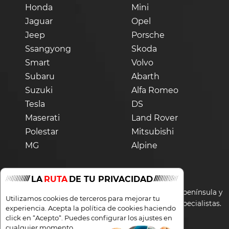
Honda
Mini
Jaguar
Opel
Jeep
Porsche
Ssangyong
Skoda
Smart
Volvo
Subaru
Abarth
Suzuki
Alfa Romeo
Tesla
DS
Maserati
Land Rover
Polestar
Mitsubishi
MG
Alpine
LA
RUTA
DE TU PRIVACIDAD
Los precios de la web son solamente válidos para península y
Utilizamos cookies de terceros para mejorar tu
Baleares. Para Canarias consultar con nuestros especialistas.
experiencia. Acepta la política de cookies haciendo
click en “Acepto“. Puedes configurar los ajustes en
cualquier momento.