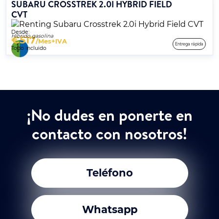
SUBARU CROSSTREK 2.0I HYBRID FIELD
CVT
Desde:
Híbrido gasolina
€
517
/Mes+IVA
Entrega rápida
Todo incluido
¡No dudes en ponerte en
contacto con nosotros!
Teléfono
Whatsapp