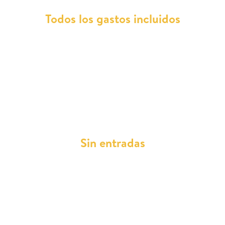
Todos los gastos incluidos
Con Total Renting, disfruta de la tranquilidad de
no tener que lidiar con gastos adicionales, ya
que todos los mantenimientos, reparaciones,
asistencia en carretera, impuestos, ITV y
cambios de neumáticos están cubiertos en tus
cuotas mensuales.
Sin entradas
Simplificamos tu acceso a un Subaru Crosstrek
con cuotas mensuales sin necesidad de
desembolso inicial. Esta ventaja es ideal para
optimizar tu liquidez y presupuesto mensual sin
sorpresas.