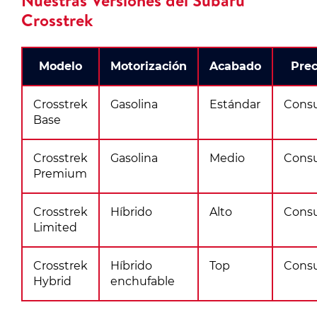
Nuestras Versiones del Subaru
Crosstrek
Modelo
Motorización
Acabado
Prec
Crosstrek
Gasolina
Estándar
Consu
Base
Crosstrek
Gasolina
Medio
Consu
Premium
Crosstrek
Híbrido
Alto
Consu
Limited
Crosstrek
Híbrido
Top
Consu
Hybrid
enchufable