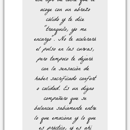
ese tipo de coche que te
acoge con un abrazo
cálido y te dice
"tranquilo, yo me
encargo". No te acelerará
el pulso en las curvas,
pero tampoco te dejará
con la sensación de
haber sacrificado confort
o calidad. Es un digno
compañero que se
balancea sabiamente entre
lo que emociona y lo que
es práctico, y es ahí