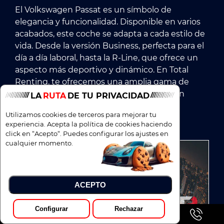
El Volkswagen Passat es un símbolo de
elegancia y funcionalidad. Disponible en varios
acabados, este coche se adapta a cada estilo de
vida. Desde la versión Business, perfecta para el
día a día laboral, hasta la R-Line, que ofrece un
aspecto más deportivo y dinámico. En Total
Renting, te ofrecemos una amplia gama de
diseños y configuraciones del Volkswagen
LA
RUTA
DE TU PRIVACIDAD
Passat para que encuentres el tuyo.
Utilizamos cookies de terceros para mejorar tu
experiencia. Acepta la política de cookies haciendo
click en “Acepto“. Puedes configurar los ajustes en
cualquier momento.
ACEPTO
Configurar
Rechazar
Pedir Presupuesto