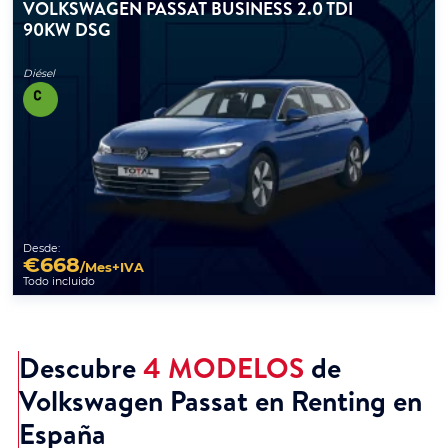
VOLKSWAGEN PASSAT BUSINESS 2.0 TDI
90KW DSG
Diésel
Desde:
€
668
/Mes+IVA
Todo incluido
Descubre
4 MODELOS
de
Volkswagen Passat en Renting en
España