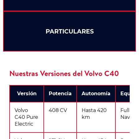
PARTICULARES
Nuestras Versiones del Volvo C40
Versión
Potencia
Autonomía
Equipa
Volvo
408 CV
Hasta 420
Full-LE
C40 Pure
km
Navega
Electric