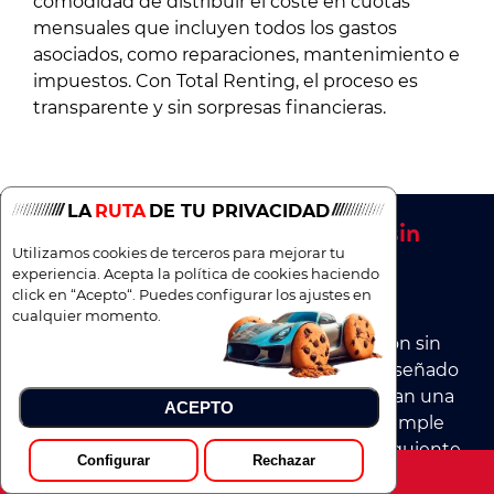
comodidad de distribuir el coste en cuotas
mensuales que incluyen todos los gastos
asociados, como reparaciones, mantenimiento e
impuestos. Con Total Renting, el proceso es
transparente y sin sorpresas financieras.
LA
RUTA
DE TU PRIVACIDAD
¡Cambia de coche cada 3 años sin
compromiso!
Utilizamos cookies de terceros para mejorar tu
experiencia. Acepta la política de cookies haciendo
click en “Acepto“. Puedes configurar los ajustes en
El Volvo C40 ha llegado a Total Renting
cualquier momento.
ofreciendo una experiencia de conducción sin
igual. Con un interior cuidadosamente diseñado
y una variedad de acabados que garantizan una
ACEPTO
personalización máxima, este vehículo cumple
con las expectativas más exigentes. La siguiente
Configurar
Rechazar
tabla presenta las opciones disponibles para el