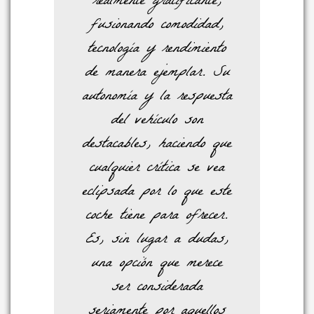
realmente gratificante,
fusionando comodidad,
tecnología y rendimiento
de manera ejemplar. Su
autonomía y la respuesta
del vehículo son
destacables, haciendo que
cualquier crítica se vea
eclipsada por lo que este
coche tiene para ofrecer.
Es, sin lugar a dudas,
una opción que merece
ser considerada
seriamente por aquellos