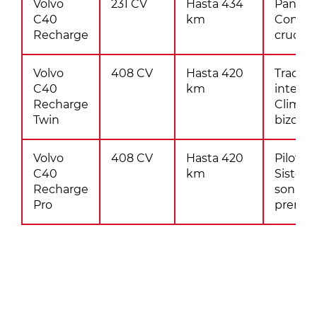
Volvo
231 CV
Hasta 434
Pantalla
C40
km
Control
Recharge
crucer
Volvo
408 CV
Hasta 420
Tracció
C40
km
integral
Recharge
Climati
Twin
bizona
Volvo
408 CV
Hasta 420
Pilot As
C40
km
Sistem
Recharge
sonido
Pro
premi