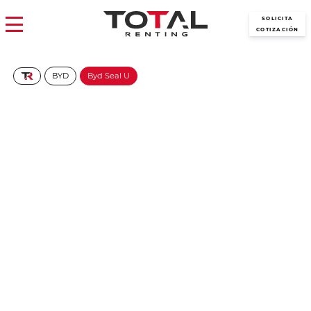
SOLICITA
COTIZACIÓN
BYD
Byd Seal U
BYD Seal U DM-I Design
569€/Mes
Desde:
+ IVA