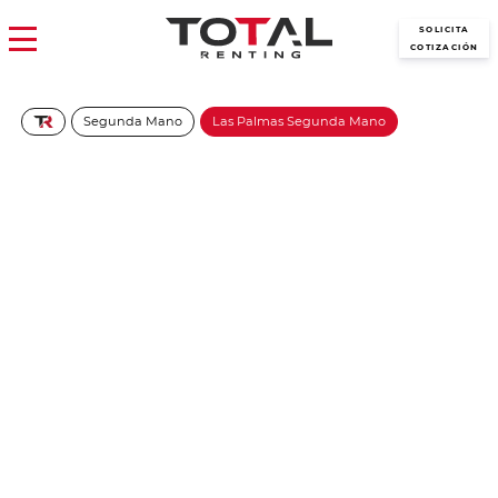
SOLICITA
COTIZACIÓN
Segunda Mano
Las Palmas Segunda Mano
Dacia Sandero Stepway
Expression ECO-G – Canarias