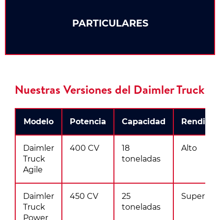
PARTICULARES
Nuestras Versiones del Daimler Truck
Modelo
Potencia
Capacidad
Rendimi
Daimler
400 CV
18
Alto
Truck
toneladas
Agile
Daimler
450 CV
25
Superior
Truck
toneladas
Power