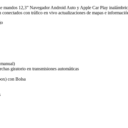
 de mandos 12,3” Navegador Android Auto y Apple Car Play inalámbrico
onectados con tráfico en vivo actualizaciones de mapas e información
jo
 manual)
chas giratorio en transmisiones automáticas
ox) con Bolsa
s