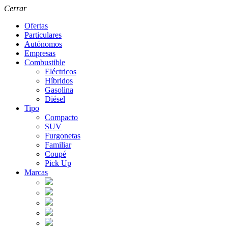
Cerrar
Ofertas
Particulares
Autónomos
Empresas
Combustible
Eléctricos
Híbridos
Gasolina
Diésel
Tipo
Compacto
SUV
Furgonetas
Familiar
Coupé
Pick Up
Marcas