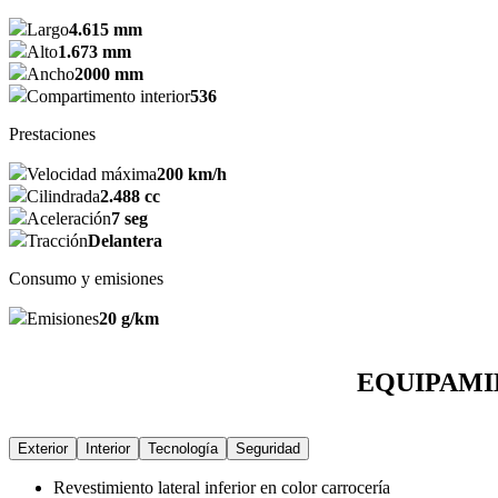
Largo
4.615 mm
Alto
1.673 mm
Ancho
2000 mm
Compartimento interior
536
Prestaciones
Velocidad máxima
200 km/h
Cilindrada
2.488 cc
Aceleración
7 seg
Tracción
Delantera
Consumo y emisiones
Emisiones
20 g/km
EQUIPAMIEN
Exterior
Interior
Tecnología
Seguridad
Revestimiento lateral inferior en color carrocería