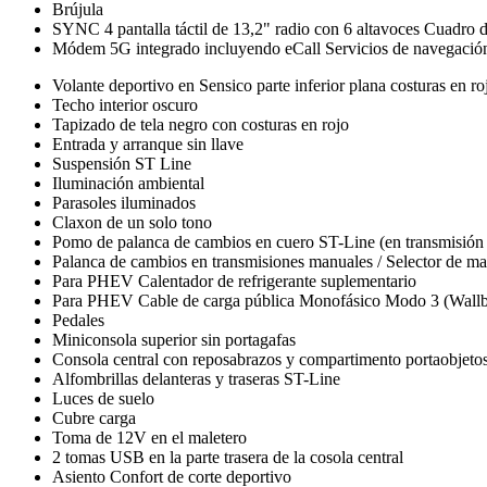
Brújula
SYNC 4 pantalla táctil de 13,2" radio con 6 altavoces Cuadro
Módem 5G integrado incluyendo eCall Servicios de navegación c
Volante deportivo en Sensico parte inferior plana costuras en ro
Techo interior oscuro
Tapizado de tela negro con costuras en rojo
Entrada y arranque sin llave
Suspensión ST Line
Iluminación ambiental
Parasoles iluminados
Claxon de un solo tono
Pomo de palanca de cambios en cuero ST-Line (en transmisión
Palanca de cambios en transmisiones manuales / Selector de mar
Para PHEV Calentador de refrigerante suplementario
Para PHEV Cable de carga pública Monofásico Modo 3 (Wallb
Pedales
Miniconsola superior sin portagafas
Consola central con reposabrazos y compartimento portaobjeto
Alfombrillas delanteras y traseras ST-Line
Luces de suelo
Cubre carga
Toma de 12V en el maletero
2 tomas USB en la parte trasera de la cosola central
Asiento Confort de corte deportivo