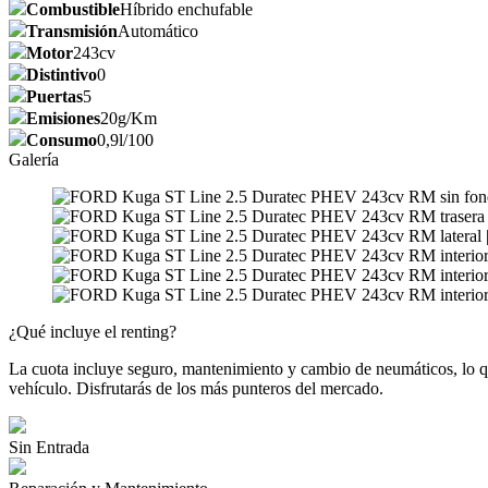
Combustible
Híbrido enchufable
Transmisión
Automático
Motor
243cv
Distintivo
0
Puertas
5
Emisiones
20g/Km
Consumo
0,9l/100
Galería
¿Qué incluye el renting?
La cuota incluye seguro, mantenimiento y cambio de neumáticos, lo que
vehículo. Disfrutarás de los más punteros del mercado.
Sin Entrada