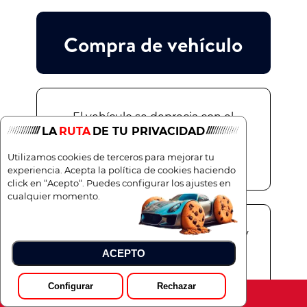
Compra de vehículo
El vehículo se deprecia con el
LA
RUTA
DE TU PRIVACIDAD
tiempo, perdiendo valor de
reventa.
Utilizamos cookies de terceros para mejorar tu
experiencia. Acepta la política de cookies haciendo
click en “Acepto“. Puedes configurar los ajustes en
cualquier momento.
Gastos imprevistos de reparación y
mantenimiento a cargo del
ACEPTO
propietario.
Configurar
Rechazar