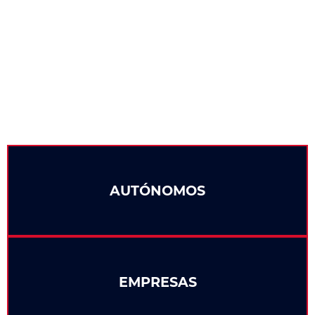
documentación que el titular.
10. Recibo bancario con IBAN y titular.
AUTÓNOMOS
EMPRESAS